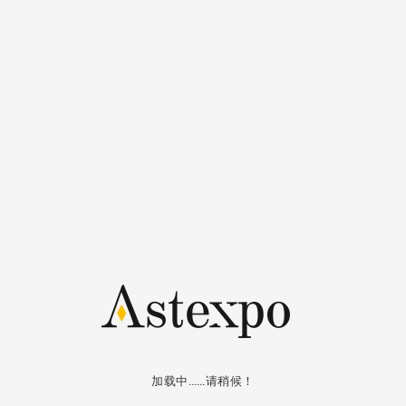
登记
登录
登入
电子邮件/用户名
密码
保持联系
登入
找回密码
加载中……请稍候！